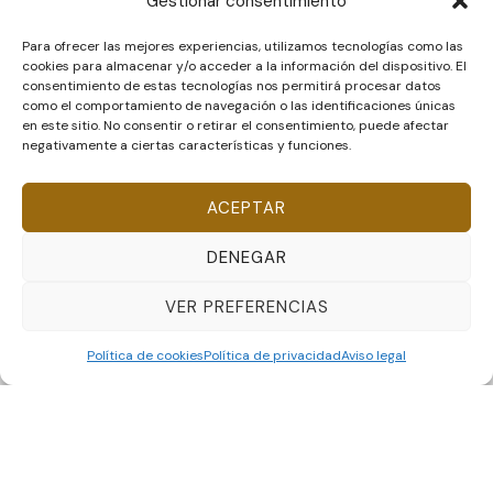
Gestionar consentimiento
Para ofrecer las mejores experiencias, utilizamos tecnologías como las
cookies para almacenar y/o acceder a la información del dispositivo. El
consentimiento de estas tecnologías nos permitirá procesar datos
como el comportamiento de navegación o las identificaciones únicas
en este sitio. No consentir o retirar el consentimiento, puede afectar
negativamente a ciertas características y funciones.
ACEPTAR
DENEGAR
VER PREFERENCIAS
Disseny Web
i
Màrketing Digital
per
aTotArreu.com
Política de cookies
Política de privacidad
Aviso legal