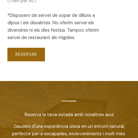
(1 nen per llit).
*Disposem de servei de sopar de dilluns a
dijous i els dissabtes. No oferim servei els
divendres ni els dies festius. Tampoc oferim
servei de restaurant als migdies.
RESERVAR
Reserva la teva estada amb nosaltres avui
Gaudeix d’una experiència única en un entorn natural,
perfecte per a escapades, esdeveniments i molt més.