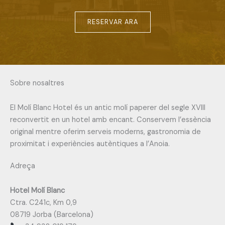
RESERVAR ARA
Sobre nosaltres
El Molí Blanc Hotel és un antic molí paperer del segle XVIII
reconvertit en un hotel amb encant. Conservem l’essència
original mentre oferim serveis moderns, gastronomia de
proximitat i experiències autèntiques a l’Anoia.
Adreça
Hotel Molí Blanc
Ctra. C241c, Km 0,9
08719 Jorba (Barcelona)