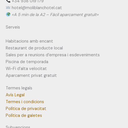
+34 938 019 179
@letoh
tac.letohcnalbilom
«A 5 min de la A2 – Fàcil aparcament gratuït»
Serveis
Habitacions amb encant
Restaurant de producte local
Sales per a reunions d’empresa i esdeveniments
Piscina de temporada
Wi-Fi d’alta velocitat
Aparcament privat gratuït
Termes legals
Avís Legal
Termes i condicions
Política de privacitat
Política de galetes
Subvencions