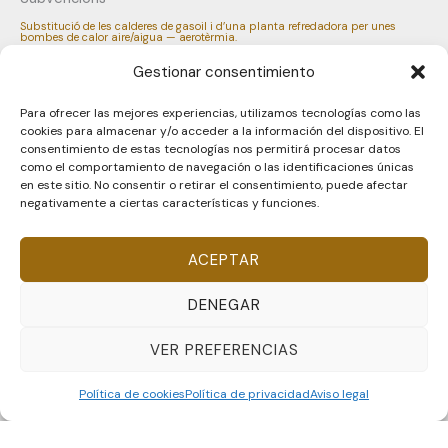
Substitució de les calderes de gasoil i d’una planta refredadora per unes
bombes de calor aire/aigua — aerotèrmia.
Gestionar consentimiento
Para ofrecer las mejores experiencias, utilizamos tecnologías como las
cookies para almacenar y/o acceder a la información del dispositivo. El
consentimiento de estas tecnologías nos permitirá procesar datos
como el comportamiento de navegación o las identificaciones únicas
en este sitio. No consentir o retirar el consentimiento, puede afectar
negativamente a ciertas características y funciones.
ACEPTAR
DENEGAR
VER PREFERENCIAS
Disseny Web
i
Màrketing Digital
per
aTotArreu.com
Política de cookies
Política de privacidad
Aviso legal