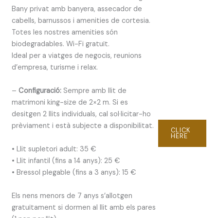
Bany privat amb banyera, assecador de
cabells, barnussos i amenities de cortesia.
Totes les nostres amenities són
biodegradables. Wi-Fi gratuït.
Ideal per a viatges de negocis, reunions
d’empresa, turisme i relax.
–
Configuració:
Sempre amb llit de
matrimoni king-size de 2×2 m. Si es
desitgen 2 llits individuals, cal sol·licitar-ho
prèviament i està subjecte a disponibilitat.
CLICK
HERE
• Llit supletori adult: 35 €
• Llit infantil (fins a 14 anys): 25 €
• Bressol plegable (fins a 3 anys): 15 €
Els nens menors de 7 anys s’allotgen
gratuïtament si dormen al llit amb els pares