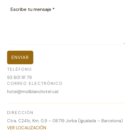
ENVIAR
TELÉFONO
93 801 91 79
CORREO ELECTRÓNICO
@letoh
tac.letohcnalbilom
DIRECCIÓN
Ctra. C241c, Km. 0,9 – 08719 Jorba (Igualada – Barcelona)
VER LOCALIZACIÓN